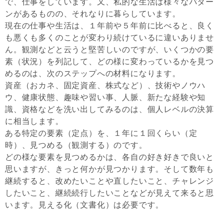
で、仕事をしています。又、私的な生活は様々なパター
ンがあるものの、それなりに暮らしています。
現在の仕事や生活は、１年前や５年前に比べると、良く
も悪くも多くのことが変わり続けているに違いありませ
ん。観測などと云うと堅苦しいのですが、いくつかの要
素（状況）を列記して、どの様に変わっているかを見つ
めるのは、次のステップへの材料になります。
資産（おカネ、固定資産、株式など）、技術やノウハ
ウ、健康状態、趣味や習い事、人脈、新たな経験や知
識、資格などを洗い出してみるのは、個人レベルの決算
に相当します。
ある特定の要素（定点）を、１年に１回くらい（定
時）、見つめる（観測する）のです。
どの様な要素を見つめるかは、各自の好き好きで良いと
思いますが、きっと何かが見つかります。そして数年も
継続すると、改めたいことや直したいこと、チャレンジ
したいこと、継続続行したいことなどが見えて来ると思
います。見える化（文書化）は必要です。