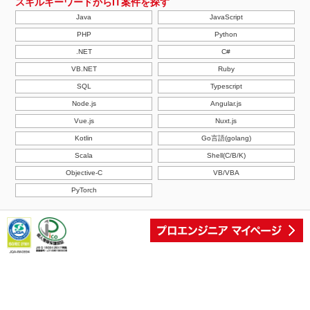
スキルキーワードからIT案件を探す
Java
JavaScript
PHP
Python
.NET
C#
VB.NET
Ruby
SQL
Typescript
Node.js
Angular.js
Vue.js
Nuxt.js
Kotlin
Go言語(golang)
Scala
Shell(C/B/K)
Objective-C
VB/VBA
PyTorch