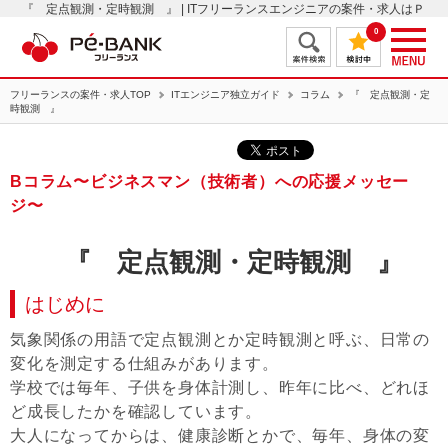
『 定点観測・定時観測 』 | ITフリーランスエンジニアの案件・求人はＰ
Ｅ－ＢＡＮＫ
0
フリーランスの案件・求人TOP
ITエンジニア独立ガイド
コラム
『 定点観測・定
時観測 』
Bコラム〜ビジネスマン（技術者）への応援メッセー
ジ〜
『 定点観測・定時観測 』
はじめに
気象関係の用語で定点観測とか定時観測と呼ぶ、日常の
変化を測定する仕組みがあります。
学校では毎年、子供を身体計測し、昨年に比べ、どれほ
ど成長したかを確認しています。
大人になってからは、健康診断とかで、毎年、身体の変