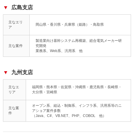
広島支店
主なエリ
岡山県・香川県・兵庫県（姫路）・鳥取県
ア
製造業向け基幹システム再構築、総合電気メーカー研
主な案件
究開発
業務系、Web系、汎用系 他
九州支店
主なエ
福岡県・熊本県・佐賀県・沖縄県・鹿児島県・長崎県・
リア
大分県・宮崎県
オープン系、組込・制御系、インフラ系、汎用系等のニ
主な案
アショア案件多数
件
（Java、C#、VB.NET、PHP、COBOL 他）