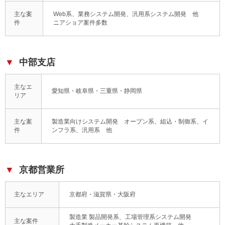
主な案
Web系、業務システム開発、汎用系システム開発 他
件
ニアショア案件多数
中部支店
主なエ
愛知県・岐阜県・三重県・静岡県
リア
主な案
製造業向けシステム開発 オープン系、組込・制御系、イ
件
ンフラ系、汎用系 他
京都営業所
主なエリア
京都府・滋賀県・大阪府
製造業 製品開発系、工場管理系システム開発
主な案件