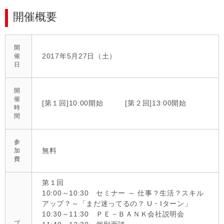
開催概要
開
2017年5月27日（土）
催
日
開
催
[第１回]10:00開始 [第２回]13:00開始
時
間
参
無料
加
費
第１回
10:00～10:30 セミナー ～ 仕事？生活？スキル
アップ？～「まだ迷ってるの？ U・Iターン」
10:30～11:30 ＰＥ－ＢＡＮＫ会社説明会
プ