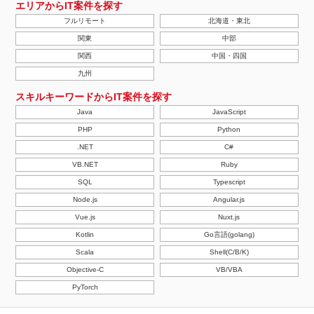
エリアからIT案件を探す
フルリモート
北海道・東北
関東
中部
関西
中国・四国
九州
スキルキーワードからIT案件を探す
Java
JavaScript
PHP
Python
.NET
C#
VB.NET
Ruby
SQL
Typescript
Node.js
Angular.js
Vue.js
Nuxt.js
Kotlin
Go言語(golang)
Scala
Shell(C/B/K)
Objective-C
VB/VBA
PyTorch