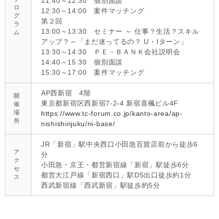
11:40～12:30 個別面談
ロ
12:30～14:00 案件マッチング
グ
第２回
ラ
13:00～13:30 セミナー ～ 仕事？生活？スキル
ム
アップ？～「まだ迷ってるの？ U・Iターン」
13:30～14:30 ＰＥ－ＢＡＮＫ会社説明会
14:40～15:30 個別面談
15:30～17:00 案件マッチング
AP西新宿 4階
開
東京都新宿区西新宿7-2-4 新宿喜楓ビル4F
催
場
https://www.tc-forum.co.jp/kanto-area/ap-
所
nishishinjuku/ni-base/
JR「新宿」駅中央西口小田急百貨店前から徒歩6
ア
分
ク
小田急・京王・都営新宿線「新宿」駅徒歩6分
セ
都営大江戸線「新宿西口」駅D5出口徒歩約1分
ス
西武新宿線「西武新宿」駅徒歩約5分