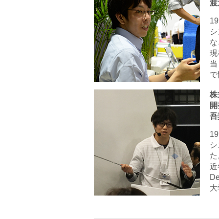
渡
1
シ
な
現
当
で
株
開
吾
1
シ
た
近
D
大