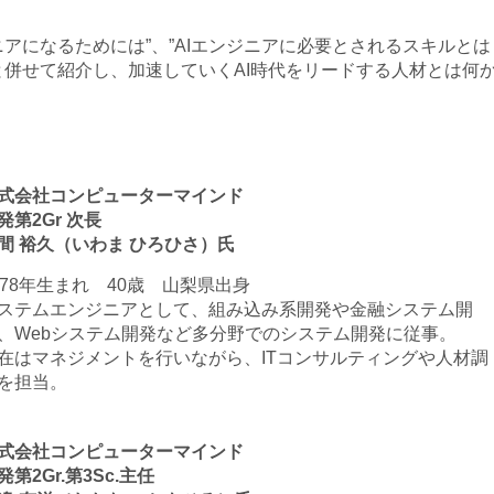
ニアになるためには”、”AIエンジニアに必要とされるスキルとは
と併せて紹介し、加速していくAI時代をリードする人材とは何
式会社コンピューターマインド
発第2Gr 次長
間 裕久（いわま ひろひさ）氏
978年生まれ 40歳 山梨県出身
ステムエンジニアとして、組み込み系開発や金融システム開
、Webシステム開発など多分野でのシステム開発に従事。
在はマネジメントを行いながら、ITコンサルティングや人材調
を担当。
式会社コンピューターマインド
発第2Gr.第3Sc.主任