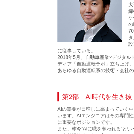
大
締
ケ
の
7
タ
設
に従事している。
2018年5月、自動車産業×デジ
ディア「自動運転ラボ」立ち上げ、
あらゆる自動運転系の技術・会社の
第2部 AI時代を生き
AIの需要が日増しに高まっていく
います。AIエンジニアはその専門
に重要なポジションです。
また、昨今”AIに職を奪われる”と