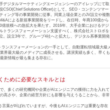
手デジタルマーケティングエージェンシーのアイレップにて取
役CSO(Chief Solutions Officer)として、SEO・コンテンツマー
ティング等の事業開発に従事。同業上場企業とのJV設立や複数
M&Aによる新規事業開発をリードし、在任時、年商100億から
00億規模への急拡大を果たす。2016年、大手企業におけるデジ
ルトランスフォーメーション支援すべく、株式会社ストロボを
立。設立3年で、グループ4社へと拡大し、デジタル系事業開発
タルトランスフォーメーションの一手として、自動運転領域最大級
業界最大級のメディアに成長させる。講演実績も多く、早くも
最新情報が最も集まる存在に。
抜くために必要なスキルとは
中で、多くの研究機関や企業がAIエンジニアの獲得に力を入れて
性の高さや、企業の経営方針にも影響を与えうることから、非常
いう言葉が叫ばれていますが、今後もAIエンジニアは重要な存在