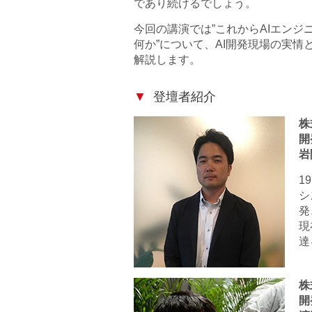
であり続けるでしょう。
今回の講演では”これからAIエンジ
何か”について、AI開発現場の実情
解説します。
登壇者紹介
株
開
岩
1
シ
発
現
達
株
開