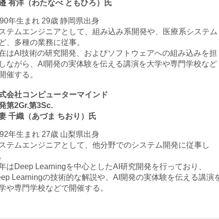
邉 有洋（わたなべ ともひろ）氏
990年生まれ 29歳 静岡県出身
ステムエンジニアとして、組み込み系開発や、医療系システム
ど、多種の業務に従事。
在はAI技術の研究開発、およびソフトウェアへの組み込みを担
しながら、AI開発の実体験を伝える講演を大学や専門学校など
開催する。
式会社コンピューターマインド
発第2Gr.第3Sc.
妻 千織（あづま ちおり）氏
992年生まれ 27歳 山梨県出身
ステムエンジニアとして、他分野でのシステム開発に従事し
。
年はDeep Learningを中心としたAI研究開発を行っており、
eep Learningの技術的な解説や、AI開発の実体験を伝える講演
学や専門学校などで開催する。