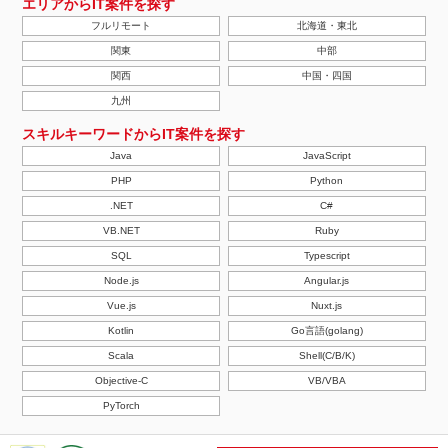
エリアからIT案件を探す
フルリモート
北海道・東北
関東
中部
関西
中国・四国
九州
スキルキーワードからIT案件を探す
Java
JavaScript
PHP
Python
.NET
C#
VB.NET
Ruby
SQL
Typescript
Node.js
Angular.js
Vue.js
Nuxt.js
Kotlin
Go言語(golang)
Scala
Shell(C/B/K)
Objective-C
VB/VBA
PyTorch