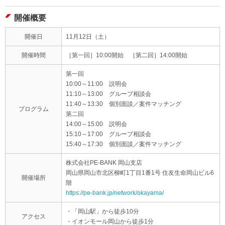
開催概要
開催日
11月12日（土）
開催時間
［第一回］10:00開始 ［第二回］14:00開始
第一回
10:00～11:00 説明会
11:10～13:00 グループ相談会
11:40～13:30 個別面談／案件マッチング
プログラム
第二回
14:00～15:00 説明会
15:10～17:00 グループ相談会
15:40～17:30 個別面談／案件マッチング
株式会社PE-BANK 岡山支店
岡山県岡山市北区柳町1丁目1番1号 住友生命岡山ビル6
開催場所
階
https://pe-bank.jp/network/okayama/
・「岡山駅」から徒歩10分
アクセス
・イオンモール岡山から徒歩1分