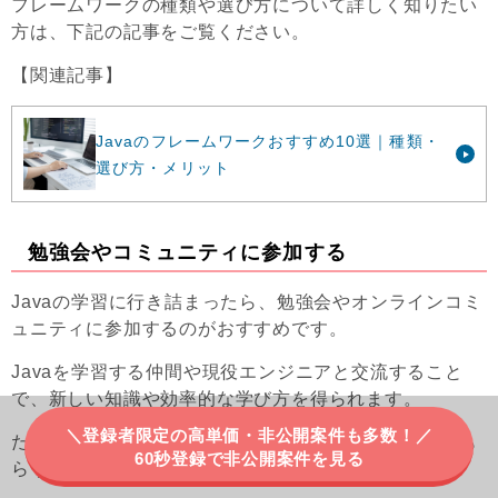
フレームワークの種類や選び方について詳しく知りたい
方は、下記の記事をご覧ください。
【関連記事】
Javaのフレームワークおすすめ10選｜種類・
選び方・メリット
勉強会やコミュニティに参加する
Javaの学習に行き詰まったら、勉強会やオンラインコミ
ュニティに参加するのがおすすめです。
Javaを学習する仲間や現役エンジニアと交流すること
で、新しい知識や効率的な学び方を得られます。
＼登録者限定の高単価・非公開案件も多数！／
たとえば、自分のコードを見てもらい改善点を教えても
60秒登録で非公開案件を見る
らうことで、理解が一気に深まります。