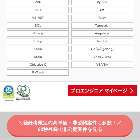
PHP
Python
.NET
C#
VB.NET
Ruby
SQL
Typescript
Node.js
Angular.js
Vue.js
Nuxt.js
Kotlin
Go言語(golang)
Scala
Shell(C/B/K)
Objective-C
VB/VBA
PyTorch
＼登録者限定の高単価・非公開案件も多数！／
© PE-BANK, Inc. All Rights Reserved.
60秒登録で非公開案件を見る