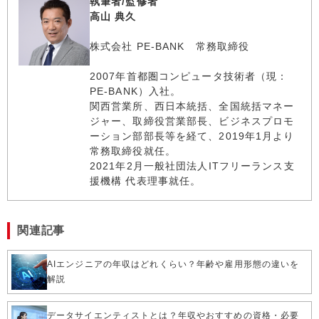
執筆者/監修者
高山 典久
株式会社 PE-BANK 常務取締役
2007年首都圏コンピュータ技術者（現：
PE-BANK）入社。
関西営業所、西日本統括、全国統括マネー
ジャー、取締役営業部長、ビジネスプロモ
ーション部部長等を経て、2019年1月より
常務取締役就任。
2021年2月一般社団法人ITフリーランス支
援機構 代表理事就任。
関連記事
AIエンジニアの年収はどれくらい？年齢や雇用形態の違いを
解説
データサイエンティストとは？年収やおすすめの資格・必要