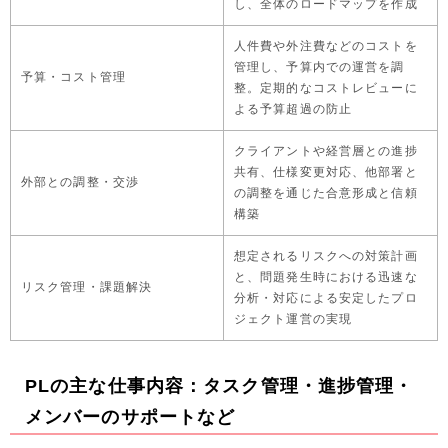
し、全体のロードマップを作成
人件費や外注費などのコストを
管理し、予算内での運営を調
予算・コスト管理
整。定期的なコストレビューに
よる予算超過の防止
クライアントや経営層との進捗
共有、仕様変更対応、他部署と
外部との調整・交渉
の調整を通じた合意形成と信頼
構築
想定されるリスクへの対策計画
と、問題発生時における迅速な
リスク管理・課題解決
分析・対応による安定したプロ
ジェクト運営の実現
PLの主な仕事内容：タスク管理・進捗管理・
メンバーのサポートなど