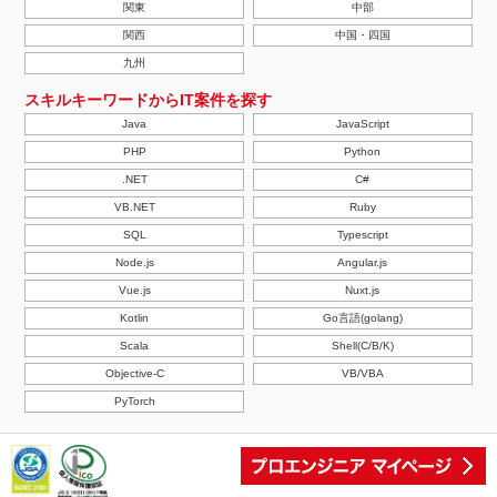
関東
中部
関西
中国・四国
九州
スキルキーワードからIT案件を探す
Java
JavaScript
PHP
Python
.NET
C#
VB.NET
Ruby
SQL
Typescript
Node.js
Angular.js
Vue.js
Nuxt.js
Kotlin
Go言語(golang)
Scala
Shell(C/B/K)
Objective-C
VB/VBA
PyTorch