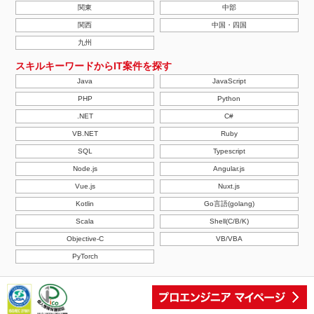
関東
中部
関西
中国・四国
九州
スキルキーワードからIT案件を探す
Java
JavaScript
PHP
Python
.NET
C#
VB.NET
Ruby
SQL
Typescript
Node.js
Angular.js
Vue.js
Nuxt.js
Kotlin
Go言語(golang)
Scala
Shell(C/B/K)
Objective-C
VB/VBA
PyTorch