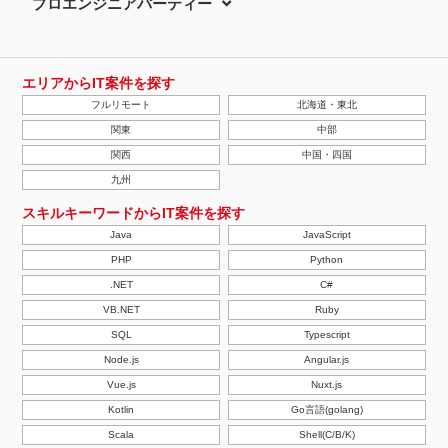
プロエンジニアパーティー
エリアからIT案件を探す
フルリモート
北海道・東北
関東
中部
関西
中国・四国
九州
スキルキーワードからIT案件を探す
Java
JavaScript
PHP
Python
.NET
C#
VB.NET
Ruby
SQL
Typescript
Node.js
Angular.js
Vue.js
Nuxt.js
Kotlin
Go言語(golang)
Scala
Shell(C/B/K)