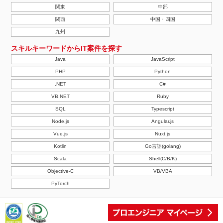
関東
中部
関西
中国・四国
九州
スキルキーワードからIT案件を探す
Java
JavaScript
PHP
Python
.NET
C#
VB.NET
Ruby
SQL
Typescript
Node.js
Angular.js
Vue.js
Nuxt.js
Kotlin
Go言語(golang)
Scala
Shell(C/B/K)
Objective-C
VB/VBA
PyTorch