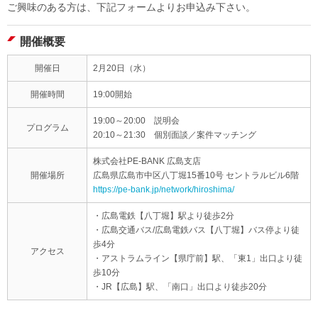
ご興味のある方は、下記フォームよりお申込み下さい。
開催概要
開催日
2月20日（水）
開催時間
19:00開始
19:00～20:00 説明会
プログラム
20:10～21:30 個別面談／案件マッチング
株式会社PE-BANK 広島支店
開催場所
広島県広島市中区八丁堀15番10号 セントラルビル6階
https://pe-bank.jp/network/hiroshima/
・広島電鉄【八丁堀】駅より徒歩2分
・広島交通バス/広島電鉄バス【八丁堀】バス停より徒
歩4分
アクセス
・アストラムライン【県庁前】駅、「東1」出口より徒
歩10分
・JR【広島】駅、「南口」出口より徒歩20分