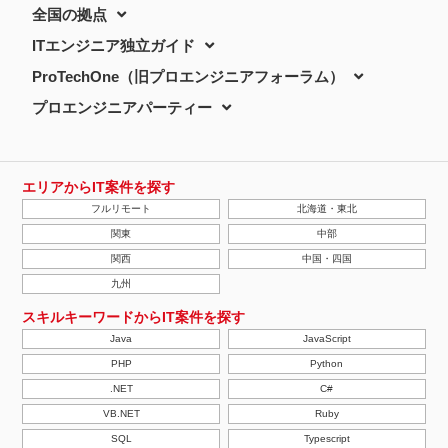
全国の拠点
ITエンジニア独立ガイド
ProTechOne（旧プロエンジニアフォーラム）
プロエンジニアパーティー
エリアからIT案件を探す
フルリモート
北海道・東北
関東
中部
関西
中国・四国
九州
スキルキーワードからIT案件を探す
Java
JavaScript
PHP
Python
.NET
C#
VB.NET
Ruby
SQL
Typescript