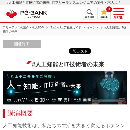
#人工知能とIT技術者の未来 | ITフリーランスエンジニアの案件・求人はＰ
Ｅ－ＢＡＮＫ
0
フリーランスの案件・求人TOP
ITエンジニア独立ガイド
イベント
#人工知能とIT技
術者の未来
開催終了
#人工知能とIT技術者の未来
講演概要
人工知能技術は、私たちの生活を大きく変えるポテンシ