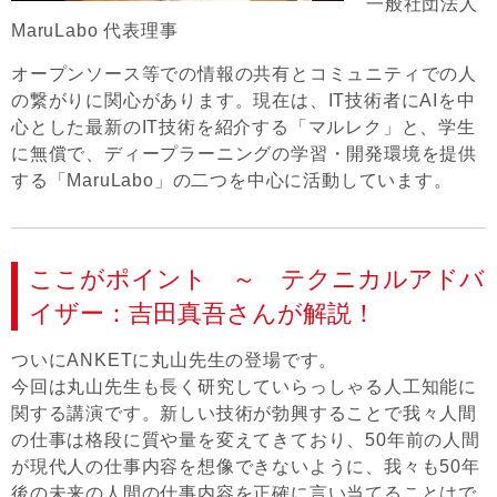
一般社団法人
MaruLabo 代表理事
オープンソース等での情報の共有とコミュニティでの人
の繋がりに関心があります。現在は、IT技術者にAIを中
心とした最新のIT技術を紹介する「マルレク」と、学生
に無償で、ディープラーニングの学習・開発環境を提供
する「MaruLabo」の二つを中心に活動しています。
ここがポイント ～ テクニカルアドバ
イザー：吉田真吾さんが解説！
ついにANKETに丸山先生の登場です。
今回は丸山先生も長く研究していらっしゃる人工知能に
関する講演です。新しい技術が勃興することで我々人間
の仕事は格段に質や量を変えてきており、50年前の人間
が現代人の仕事内容を想像できないように、我々も50年
後の未来の人間の仕事内容を正確に言い当てることはで