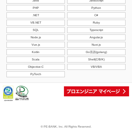
Java
JavaScript
PHP
Python
.NET
C#
VB.NET
Ruby
SQL
Typescript
Node.js
Angular.js
Vue.js
Nuxt.js
Kotlin
Go言語(golang)
Scala
Shell(C/B/K)
Objective-C
VB/VBA
PyTorch
© PE-BANK, Inc. All Rights Reserved.