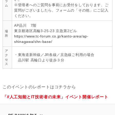
ラ
※登壇者へのご質問を事前にお受付をしております、ご
ム
質問がございましたら、フォームの「その他」にご記入
ください。
AP品川 7階
東京都港区高輪3-25-23 京急第2ビル
場
所
https://www.tc-forum.co.jp/kanto-area/ap-
shinagawa/shn-base/
ア
・東海道新幹線／JR各線／京急線ご利用の場合
ク
セ
品川駅 高輪口より徒歩３分
ス
このイベントのレポートはコチラから
「#人工知能とIT技術者の未来」イベント開催レポート