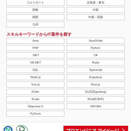
フルリモート
北海道・東北
関東
中部
関西
中国・四国
九州
スキルキーワードからIT案件を探す
Java
JavaScript
PHP
Python
.NET
C#
VB.NET
Ruby
SQL
Typescript
Node.js
Angular.js
Vue.js
Nuxt.js
Kotlin
Go言語(golang)
Scala
Shell(C/B/K)
Objective-C
VB/VBA
PyTorch