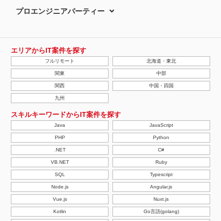
プロエンジニアパーティー
エリアからIT案件を探す
フルリモート
北海道・東北
関東
中部
関西
中国・四国
九州
スキルキーワードからIT案件を探す
Java
JavaScript
PHP
Python
.NET
C#
VB.NET
Ruby
SQL
Typescript
Node.js
Angular.js
Vue.js
Nuxt.js
Kotlin
Go言語(golang)