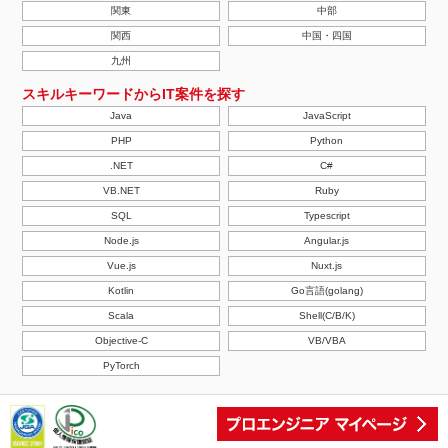
関東
中部
関西
中国・四国
九州
スキルキーワードからIT案件を探す
Java
JavaScript
PHP
Python
.NET
C#
VB.NET
Ruby
SQL
Typescript
Node.js
Angular.js
Vue.js
Nuxt.js
Kotlin
Go言語(golang)
Scala
Shell(C/B/K)
Objective-C
VB/VBA
PyTorch