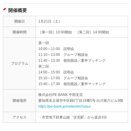
開催概要
開催日
1月21日（土）
開催時間
［第一回］10:00開始 ［第二回］14:00開始
第一回
10:00～11:00 説明会
11:10～13:00 グループ相談会
11:40～13:30 個別面談／案件マッチング
プログラム
第二回
14:00～15:00 説明会
15:10～17:00 グループ相談会
15:40～17:30 個別面談／案件マッチング
株式会社PE-BANK 中部支店
開催場所
愛知県名古屋市中区錦2丁目18番5号 白川第六ビル3階
https://pe-bank.jp/network/chubu/
アクセス
・市営地下鉄東山線「伏見駅」から徒歩3分