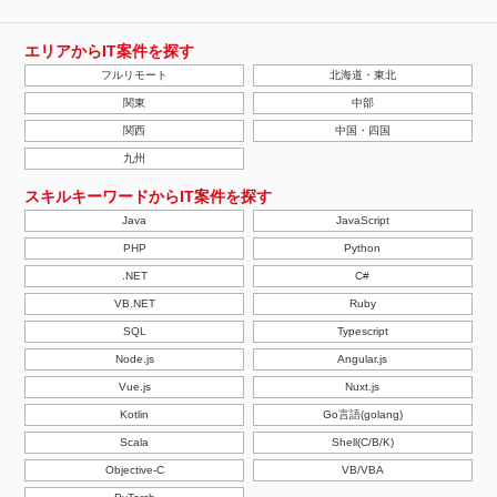
エリアからIT案件を探す
フルリモート
北海道・東北
関東
中部
関西
中国・四国
九州
スキルキーワードからIT案件を探す
Java
JavaScript
PHP
Python
.NET
C#
VB.NET
Ruby
SQL
Typescript
Node.js
Angular.js
Vue.js
Nuxt.js
Kotlin
Go言語(golang)
Scala
Shell(C/B/K)
Objective-C
VB/VBA