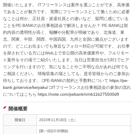
開催いたします。 ITフリーランスは案件を選ぶことができ、高単価
であることが魅力です。 実際にフリーランスとして働くために必要
なことは何か、正社員・派遣社員との違いなど、疑問に感じている
ことをPE-BANKのお仕事相談会で解決しませんか？ PE-BANKは契
約内容の透明性が高く、報酬や分配率が明確であり、北海道、東
北、関東、中部、関西、中国四国、九州と全国に拠点がございます
ので、どこにお住まいでも身近なフォロー対応が可能です。 お仕事
を探されている方にはWeb上で非公開の高単価案件や、フルリモー
ト案件をその場でご紹介いたします。当日は営業担当が1対1でヒア
リングを行いますので、気になることやご不明な点があれば何でも
ご相談ください。 情報収集の場としても、是非皆様からのご参加お
待ちしております。 □PE-BANKの契約と手数料について
https://pe-
bank.jp/service/keiyaku/
□ITフリーランスお仕事相談会の参加の流れ
についてはこちら
https://note.com/pebank/n/nb11b275500d9
開催概要
開催日
2023年11月18日（土）
[第一回]10:00開始