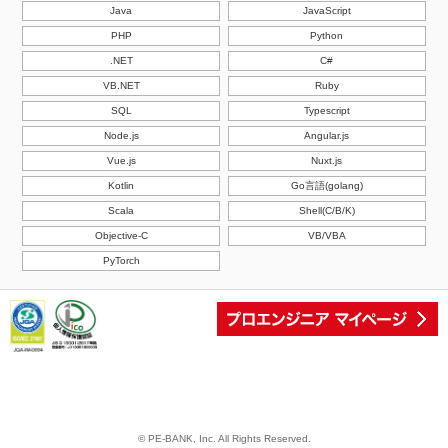
Java
JavaScript
PHP
Python
.NET
C#
VB.NET
Ruby
SQL
Typescript
Node.js
Angular.js
Vue.js
Nuxt.js
Kotlin
Go言語(golang)
Scala
Shell(C/B/K)
Objective-C
VB/VBA
PyTorch
© PE-BANK, Inc. All Rights Reserved.