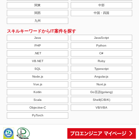
関東
中部
関西
中国・四国
九州
スキルキーワードからIT案件を探す
Java
JavaScript
PHP
Python
.NET
C#
VB.NET
Ruby
SQL
Typescript
Node.js
Angular.js
Vue.js
Nuxt.js
Kotlin
Go言語(golang)
Scala
Shell(C/B/K)
Objective-C
VB/VBA
PyTorch