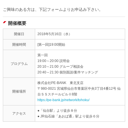
ご興味のある方は、下記フォームよりお申込み下さい。
開催概要
開催日
2018年5月16日（水）
開催時間
[第一回]19:00開始
第一回
19:00～20:00 説明会
プログラム
20:10～21:00 グループ相談会
20:40～21:30 個別面談/案件マッチング
株式会社PE-BANK 東北支店
〒980-0021 宮城県仙台市青葉区中央3丁目4番12号 仙
開催場所
台ＳＳスチールビルⅡ8階
https://pe-bank.jp/network/tohoku/
●「仙台駅」より徒歩８分
アクセス
● JR仙石線「あおば通」駅より徒歩６分