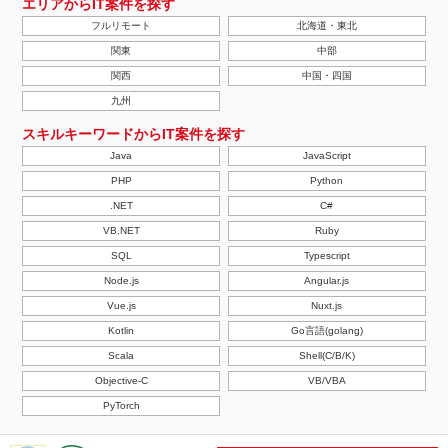
エリアからIT案件を探す
フルリモート
北海道・東北
関東
中部
関西
中国・四国
九州
スキルキーワードからIT案件を探す
Java
JavaScript
PHP
Python
.NET
C#
VB.NET
Ruby
SQL
Typescript
Node.js
Angular.js
Vue.js
Nuxt.js
Kotlin
Go言語(golang)
Scala
Shell(C/B/K)
Objective-C
VB/VBA
PyTorch