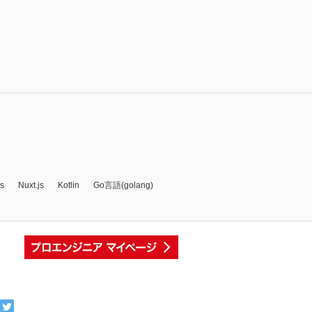
js
Nuxt.js
Kotlin
Go言語(golang)