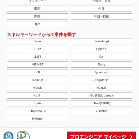
フルリモート
北海道・東北
関東
中部
関西
中国・四国
九州
スキルキーワードからIT案件を探す
Java
JavaScript
PHP
Python
.NET
C#
VB.NET
Ruby
SQL
Typescript
Node.js
Angular.js
Vue.js
Nuxt.js
Kotlin
Go言語(golang)
Scala
Shell(C/B/K)
Objective-C
VB/VBA
PyTorch