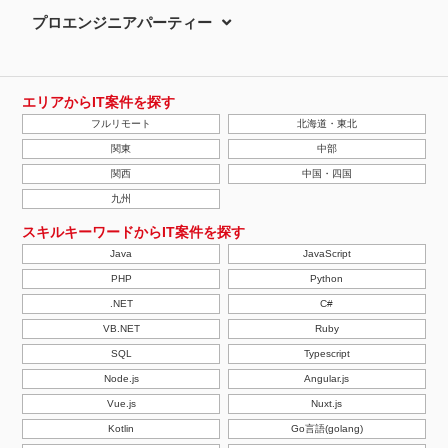
プロエンジニアパーティー
エリアからIT案件を探す
フルリモート
北海道・東北
関東
中部
関西
中国・四国
九州
スキルキーワードからIT案件を探す
Java
JavaScript
PHP
Python
.NET
C#
VB.NET
Ruby
SQL
Typescript
Node.js
Angular.js
Vue.js
Nuxt.js
Kotlin
Go言語(golang)