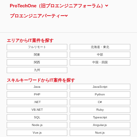
ProTechOne（旧プロエンジニアフォーラム）
プロエンジニアパーティー
エリアからIT案件を探す
フルリモート
北海道・東北
関東
中部
関西
中国・四国
九州
スキルキーワードからIT案件を探す
Java
JavaScript
PHP
Python
.NET
C#
VB.NET
Ruby
SQL
Typescript
Node.js
Angular.js
Vue.js
Nuxt.js